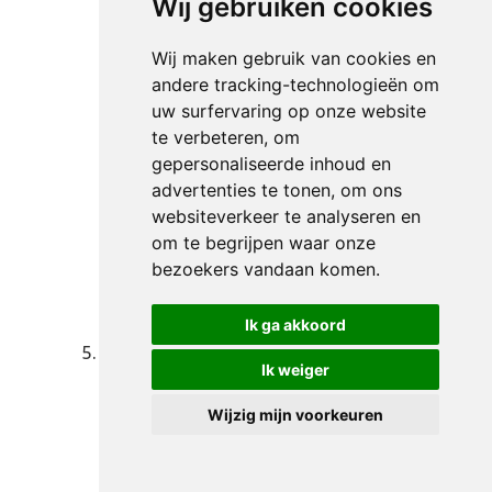
Wij gebruiken cookies
mindering van de opengevallen rente
en tenslotte in mindering van de
Wij maken gebruik van cookies en
hoofdsom en de lopende rente.
andere tracking-technologieën om
Gebruiker kan, zonder daardoor in
uw surfervaring op onze website
verzuim te komen, een aanbod tot
te verbeteren, om
betaling weigeren, indien de
gepersonaliseerde inhoud en
Opdrachtgever een andere volgorde
advertenties te tonen, om ons
voor de toerekening van de betaling
websiteverkeer te analyseren en
aanwijst. Gebruiker kan volledige
om te begrijpen waar onze
aflossing van de hoofdsom weigeren,
bezoekers vandaan komen.
indien daarbij niet eveneens de
opengevallen en lopende rente en
incassokosten worden voldaan.
Ik ga akkoord
De Opdrachtgever is nimmer
Ik weiger
gerechtigd tot verrekening van het
door hem aan Gebruiker verschuldigde.
Wijzig mijn voorkeuren
Bezwaren tegen de hoogte van een
factuur schorten de
betalingsverplichting niet op. De