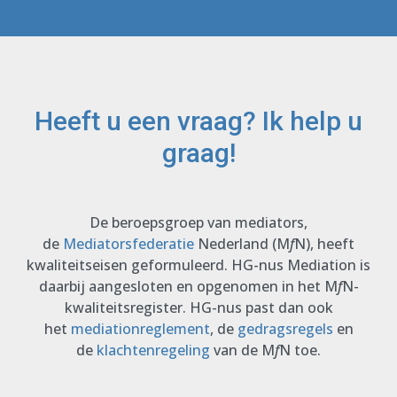
Heeft u een vraag? Ik help u
graag!
De beroepsgroep van mediators,
de
Mediatorsfederatie
Nederland (M
f
N), heeft
kwaliteitseisen geformuleerd. HG-nus Mediation is
daarbij aangesloten en opgenomen in het M
f
N-
kwaliteitsregister. HG-nus past dan ook
het
mediationreglement
, de
gedragsregels
en
de
klachtenregeling
van de M
f
N toe.