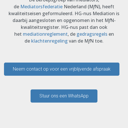
de
Mediatorsfederatie
Nederland (M
f
N), heeft
kwaliteitseisen geformuleerd. HG-nus Mediation is
daarbij aangesloten en opgenomen in het M
f
N-
kwaliteitsregister. HG-nus past dan ook
het
mediationreglement
, de
gedragsregels
en
de
klachtenregeling
van de M
f
N toe.
Neem contact op voor een vrijblijvende afspraak
Stuur ons een WhatsApp