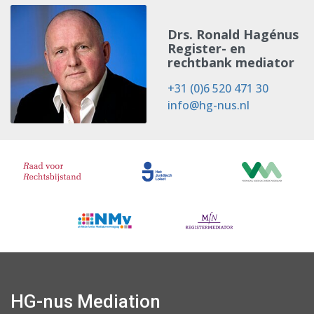
Drs. Ronald Hagénus
Register- en
rechtbank mediator
+31 (0)6 520 471 30
info@hg-nus.nl
HG-nus Mediation