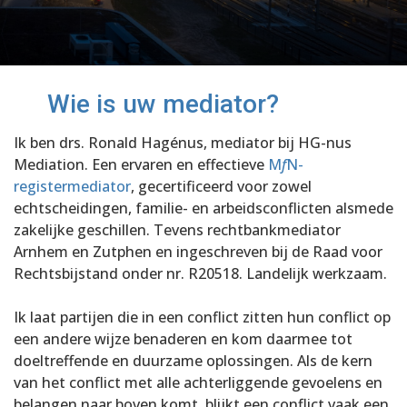
Wie is uw mediator?
Ik ben
drs. Ronald Hagénus, mediator
bij HG-nus
Mediation.
Een e
rvaren en effectieve
M
f
N-
re
gistermediator
, gecertificeerd voor zowel
echtscheidingen, familie- en arbeidsconflicten alsmede
zakelijke geschillen. Tevens rechtbankmediator
Arnhem en Zutphen en ingeschreven bij de Raad voor
Rechtsbijstand onder nr. R20518. Landelijk werkzaam.
Ik laat partijen die in een conflict zitten hun conflict op
een andere wijze benaderen en kom daarmee tot
doeltreffende en duurzame oplossingen. Als de kern
van het conflict met alle achterliggende gevoelens en
belangen naar boven komt, blijkt een conflict vaak een