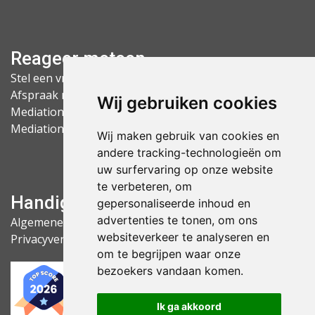
Reageer meteen
Stel een vraag
Afspraak maken
Wij gebruiken cookies
Mediation Arnhem
Mediation Nijmegen
Wij maken gebruik van cookies en
andere tracking-technologieën om
uw surfervaring op onze website
te verbeteren, om
Handige links
gepersonaliseerde inhoud en
advertenties te tonen, om ons
Algemene voorwaarden
websiteverkeer te analyseren en
Privacyverklaring
om te begrijpen waar onze
bezoekers vandaan komen.
9
,9
Ik ga akkoord
by