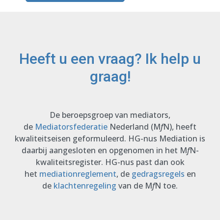
Heeft u een vraag? Ik help u
graag!
De beroepsgroep van mediators,
de
Mediatorsfederatie
Nederland (M
f
N), heeft
kwaliteitseisen geformuleerd. HG-nus Mediation is
daarbij aangesloten en opgenomen in het M
f
N-
kwaliteitsregister. HG-nus past dan ook
het
mediationreglement
, de
gedragsregels
en
de
klachtenregeling
van de M
f
N toe.