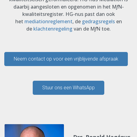
daarbij aangesloten en opgenomen in het M
f
N-
kwaliteitsregister. HG-nus past dan ook
het
mediationreglement
, de
gedragsregels
en
de
klachtenregeling
van de M
f
N toe.
Neem contact op voor een vrijblijvende afspraak
Stuur ons een WhatsApp