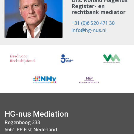
Drs. Ronald Hagénus
Register- en
rechtbank mediator
+31 (0)6 520 471 30
info@hg-nus.nl
HG-nus Mediation
Regenboog 233
6661 PP Elst Nederland