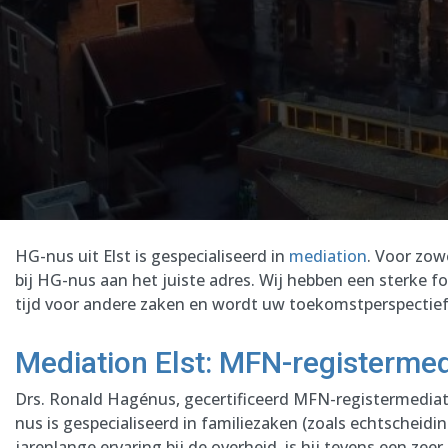
HG-nus uit Elst is gespecialiseerd in
mediation
. Voor zow
bij HG-nus aan het juiste adres. Wij hebben een sterke 
tijd voor andere zaken en wordt uw toekomstperspectief 
Mediation Elst: MFN-registermed
Drs. Ronald Hagénus, gecertificeerd MFN-registermediato
nus is gespecialiseerd in familiezaken (zoals echtscheidin
jarenlange ervaring bij de overheid, is hij tevens een zee