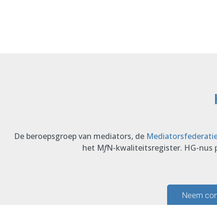
De beroepsgroep van mediators, de
Mediatorsfederati
het M
f
N-kwaliteitsregister. HG-nus
Neem cont