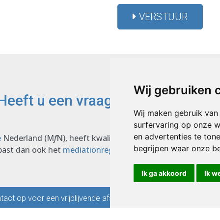
VERSTUUR
Wij gebruiken 
Heeft u een vraag? Ik help u graag
Wij maken gebruik van
surfervaring op onze w
en advertenties te ton
e
Nederland (M
f
N), heeft kwaliteitseisen geformuleerd. HG
begrijpen waar onze b
 past dan ook het
mediationreglement
, de
gedragsregels
en
Ik ga akkoord
Ik w
act op voor een vrijblijvende afspraak
Stuur ons ee