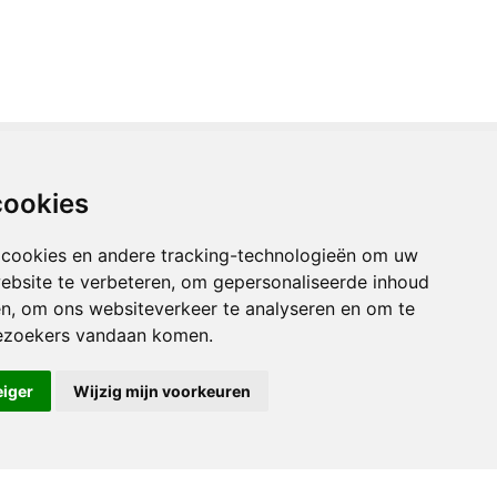
cookies
!
 cookies en andere tracking-technologieën om uw
ebsite te verbeteren, om gepersonaliseerde inhoud
en, om ons websiteverkeer te analyseren en om te
-nus Mediation is daarbij aangesloten en opgenomen in
ezoekers vandaan komen.
 de
klachtenregeling
van de M
f
N toe.
eiger
Wijzig mijn voorkeuren
n WhatsApp