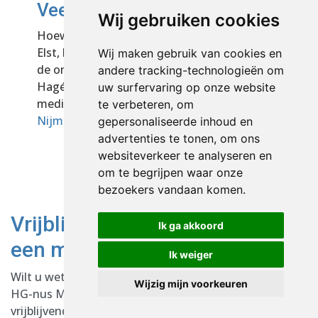
Veenendaal en de regio
Wij gebruiken cookies
Hoewel HG-nus Mediation gevestigd is in
Elst, begeleiden wij regelmatig aanvragen uit
Wij maken gebruik van cookies en
de omgeving van Veenendaal. Ronald
andere tracking-technologieën om
Hagénus is daarnaast werkzaam als
uw surfervaring op onze website
mediator in onder andere
Wageningen
,
te verbeteren, om
Nijmegen
en
Huissen
.
gepersonaliseerde inhoud en
advertenties te tonen, om ons
websiteverkeer te analyseren en
om te begrijpen waar onze
bezoekers vandaan komen.
Vrijblijvend kennismaken met
Ik ga akkoord
een mediator in Veenendaal
Ik weiger
Wilt u weten of mediation geschikt is voor uw situatie?
Wijzig mijn voorkeuren
HG-nus Mediation biedt de mogelijkheid voor een
vrijblijvend kennismakingsgesprek. Tijdens dit gesprek