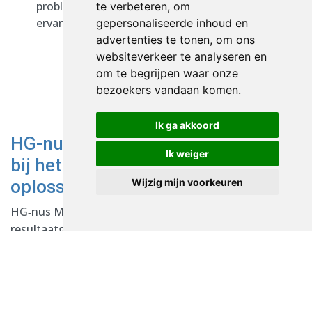
probleem te achterhalen en te zorgen dat
te verbeteren, om
ervaren conflicten goed worden opgelost.
gepersonaliseerde inhoud en
advertenties te tonen, om ons
websiteverkeer te analyseren en
om te begrijpen waar onze
bezoekers vandaan komen.
Ik ga akkoord
HG-nus Mediation ondersteunt u
Ik weiger
bij het vinden van de beste
oplossing
Wijzig mijn voorkeuren
HG
nus Mediation biedt praktische en
‑
resultaatgerichte ondersteuning bij arbeidsconflicten.
Dankzij onze ervaring kunnen we snel schakelen en
precies de kennis inzetten die uw arbeidsconflict
vraagt. Wij helpen partijen om weer met elkaar in
gesprek te komen en werken toe naar een oplossing