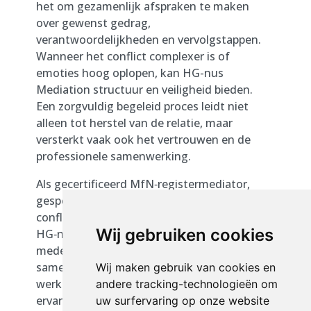
het om gezamenlijk afspraken te maken
over gewenst gedrag,
verantwoordelijkheden en vervolgstappen.
Wanneer het conflict complexer is of
emoties hoog oplopen, kan HG-nus
Mediation structuur en veiligheid bieden.
Een zorgvuldig begeleid proces leidt niet
alleen tot herstel van de relatie, maar
versterkt vaak ook het vertrouwen en de
professionele samenwerking.
Als gecertificeerd MfN‑registermediator,
gespecialiseerd in arbeidsgeschillen en
conflicten op de werkvloer, ondersteunt
Wij gebruiken cookies
HG‑nus Mediation organisaties en
medewerkers bij het herstellen van de
samenwerking en het vertrouwen van alle
Wij maken gebruik van cookies en
werknemers en werkgevers. Met jarenlange
andere tracking-technologieën om
ervaring weten wij snel de kern van het
uw surfervaring op onze website